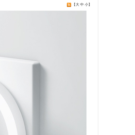
【
大
中
小
】