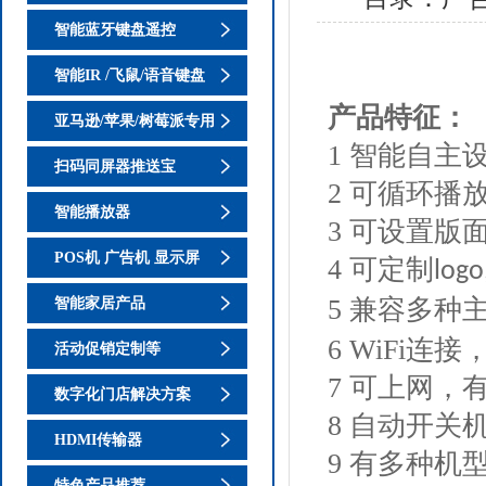
智能蓝牙键盘遥控
智能IR /飞鼠/语音键盘
产品特征：
亚马逊/苹果/树莓派专用
1
智能自主设
扫码同屏器推送宝
2
可循环播放
智能播放器
3
可设置版
POS机 广告机 显示屏
4
可定制
logo
5
兼容多种主
智能家居产品
6 WiFi
连接
活动促销定制等
7
可上网，
数字化门店解决方案
8
自动开关
HDMI传输器
9
有多种机
特色产品推荐