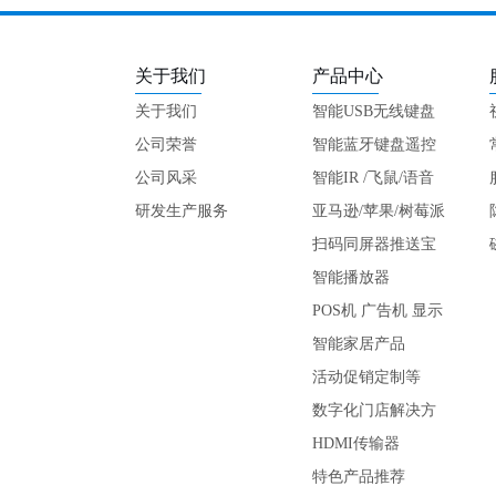
关于我们
产品中心
关于我们
智能USB无线键盘
公司荣誉
遥控
智能蓝牙键盘遥控
公司风采
智能IR /飞鼠/语音
研发生产服务
键盘
亚马逊/苹果/树莓派
专用
扫码同屏器推送宝
智能播放器
POS机 广告机 显示
屏
智能家居产品
活动促销定制等
数字化门店解决方
案
HDMI传输器
特色产品推荐