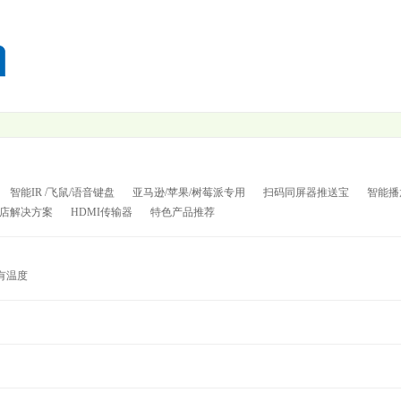
智能IR /飞鼠/语音键盘
亚马逊/苹果/树莓派专用
扫码同屏器推送宝
智能播
店解决方案
HDMI传输器
特色产品推荐
有温度